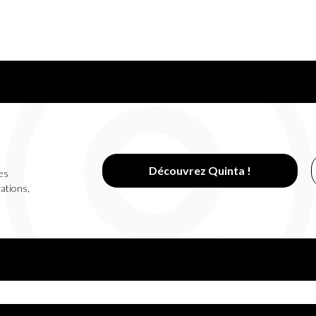
Découvrez Quinta !
es
vations,