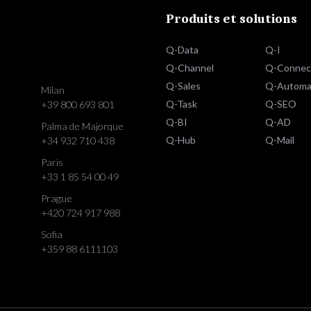
Produits et solutions
Q-Data
Q-I
Q-Channel
Q-Connec
Q-Sales
Q-Automa
Milan
Q-Task
Q-SEO
+39 800 693 801
Q-BI
Q-AD
Palma de Majorque
Q-Hub
Q-Mail
+34 932 710 438
Paris
+33 1 85 54 00 49
Prague
+420 724 917 988
Sofia
+359 88 6111103