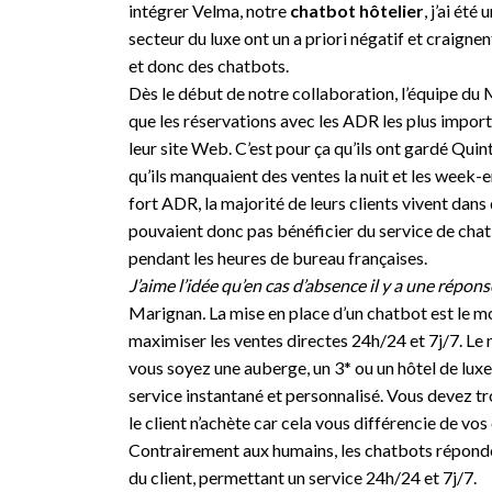
intégrer Velma, notre
chatbot hôtelier
, j’ai ét
secteur du luxe ont un a priori négatif et craignent
et donc des chatbots.
Dès le début de notre collaboration, l’équipe d
que les réservations avec les ADR les plus import
leur site Web. C’est pour ça qu’ils ont gardé Quin
qu’ils manquaient des ventes la nuit et les week-
fort ADR, la majorité de leurs clients vivent dans
pouvaient donc pas bénéficier du service de chat
pendant les heures de bureau françaises.
J’aime l’idée qu’en cas d’absence il y a une réponse
Marignan
.
La mise en place d’un chatbot est le m
maximiser les ventes directes 24h/24 et 7j/7. Le
vous soyez une auberge, un 3* ou un hôtel de luxe,
service instantané et personnalisé. Vous devez t
le client n’achète car cela vous différencie de vo
Contrairement aux humains, les chatbots réponde
du client, permettant un service 24h/24 et 7j/7.