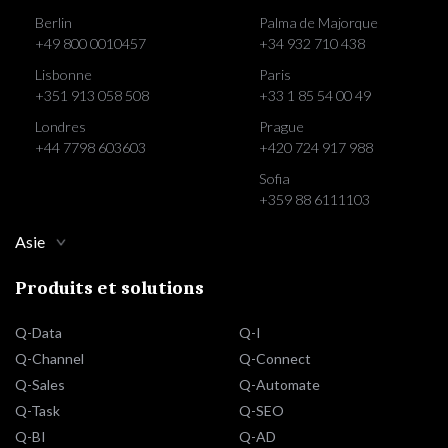
Berlin
Palma de Majorque
+49 800 0010457
+34 932 710 438
Lisbonne
Paris
+351 913 058 508
+33 1 85 54 00 49
Londres
Prague
+44 7798 603603
+420 724 917 988
Sofia
+359 88 6111103
Asie
Produits et solutions
Q-Data
Q-I
Q-Channel
Q-Connect
Q-Sales
Q-Automate
Q-Task
Q-SEO
Q-BI
Q-AD