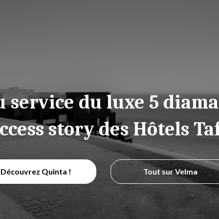
u service du luxe 5 diama
ccess story des Hôtels Ta
Découvrez Quinta !
Tout sur Velma