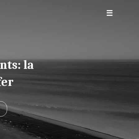
nts: la
fer