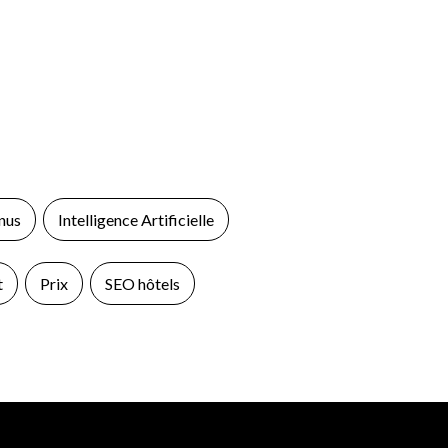
nus
Intelligence Artificielle
t
Prix
SEO hôtels