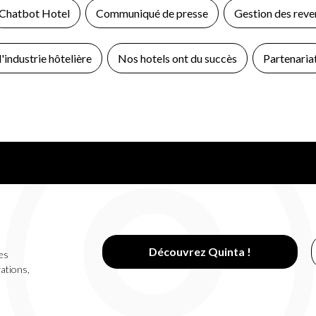
Chatbot Hotel
Communiqué de presse
Gestion des reve
'industrie hôtelière
Nos hotels ont du succès
Partenaria
Découvrez Quinta !
es
vations,