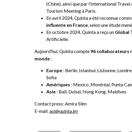
(Chine), ainsi que par l’International Travel
Tourism Meeting à Paris.
En avril 2024, Quinta a été reconnue comm
influente en France
, selon une étude men
En octobre 2024, Quinta a reçu un
Global 
Artificielle.
Aujourd’hui, Quinta compte
96 collaborateurs r
monde
:
Europe
: Berlin, Istanbul, Lisbonne, Londr
Sofia
Amériques
: Mexico, Montréal, Punta Ca
Asie
: Bali, Dubaï, Hong Kong, Maldives
Contact press: Amira Slim
E-mail:
asl@quinta.im