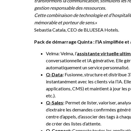
transformons la communication, stimulons les ré
gestion responsable des ressources.
Cette combinaison de technologie et d’hospitali
mémorable et porteur de sens.
»
Sebastia Catala, CEO de BLUESEA Hotels.
Pack de démarrage Quinta : l’IA simplifiée e
Velma: Velma, l’
assistante virtuelle ultim
conversationnelle et IA générative. Elle gè
automatiquement un service personnalisé.
Q-Data
:
Fusionne, structure et distribue 
instantanément avec les clients via l’IA. Ell
applications, CMS) et maintient à jour les
etc.).
Q-Sales
:
Permet de lister, valoriser, anal
d’extraire les demandes confirmées générée
centre d’appels, d’associer des tags à chaq
de créer des listes d’attente.
Q-Connect:
Connecte toutes les applicatio