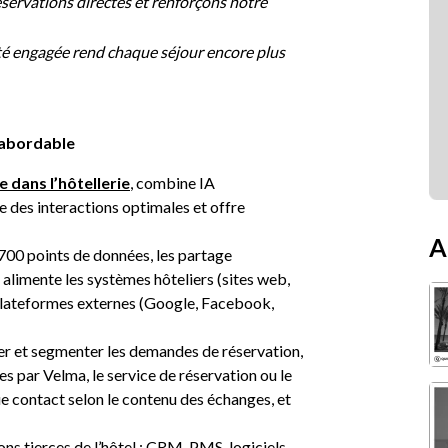
servations directes et renforçons notre
té engagée rend chaque séjour encore plus
t abordable
e dans l’hôtellerie
, combine IA
re des interactions optimales et offre
A
3700 points de données, les partage
e alimente les systèmes hôteliers (sites web,
 plateformes externes (Google, Facebook,
yser et segmenter les demandes de réservation,
s par Velma, le service de réservation ou le
ue contact selon le contenu des échanges, et
ns tierces de l’hôtel : CRM, PMS, logiciels