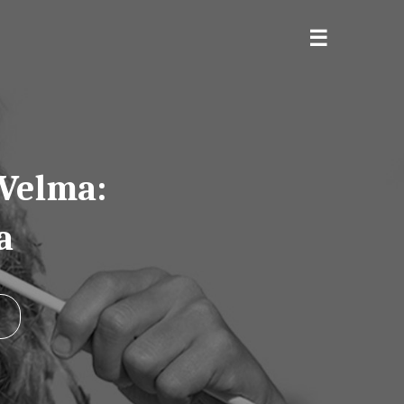
 Velma:
a