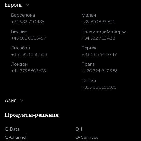
Европа
Барселона
Милан
+34 932 710 438
+39 800 693 801
Берлин
Пальма-де-Майорка
+49 800 0010457
+34 932 710 438
Лисабон
Париж
+351 913 058 508
+33 1 85 54 00 49
Лондон
Прага
+44 7798 603603
+420 724 917 988
София
+359 88 6111103
Азия
Продукты-решения
Q-Data
Q-I
Q-Channel
Q-Connect