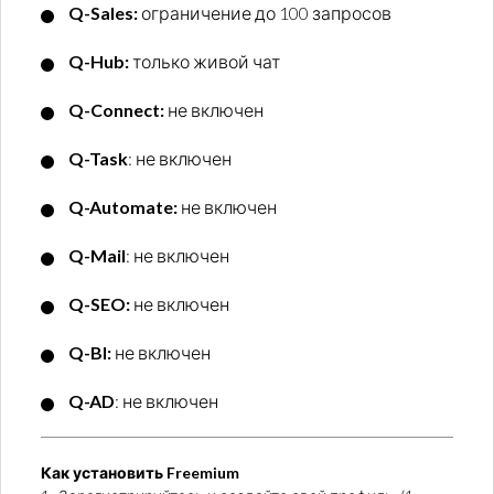
Q-Sales:
ограничение до 100 запросов
Q-Hub:
только живой чат
Q-Connect:
не включен
Q-Task
: не включен
Q-Automate:
не включен
Q-Mail
: не включен
Q-SEO:
не включен
Q-BI:
не включен
Q-AD
: не включен
Как установить Freemium