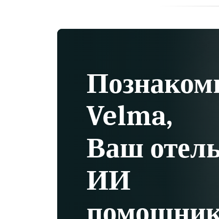
Познаком
Velma,
Ваш отел
ИИ
помощни