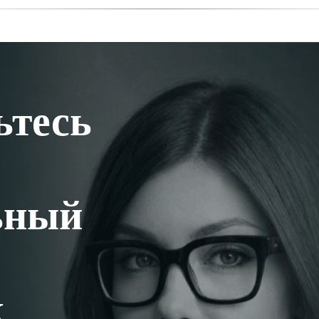
ьтесь
ьный
к