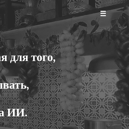
 для того,
ывать,
а ИИ.