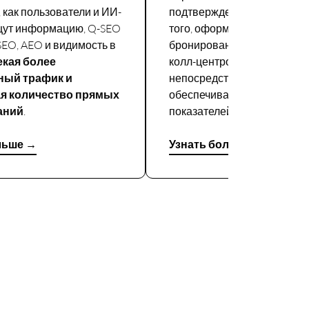
, как пользователи и ИИ-
подтверждения, независим
щут информацию, Q-SEO
того, оформляется ли
EO, AEO и видимость в
бронирование отделом про
кая более
колл-центром или
ный трафик и
непосредственно Velma,
я количество прямых
обеспечивая полную прозр
аний
.
показателей эффективности
льше →
Узнать больше →