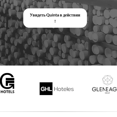
Увидеть Quinta в действии
!