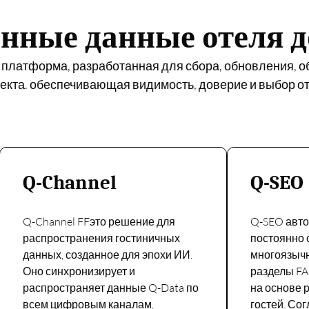
нные данные отеля д
ая платформа, разработанная для сбора, обновления, 
лекта. обеспечивающая видимость, доверие и выбор о
Q-Channel
Q-SEO
Q-Channel
F
F
это решение для
Q-SEO авто
распространения гостиничных
постоянно 
данных, созданное для эпохи ИИ.
многоязыч
Оно синхронизирует и
разделы FA
распространяет данные Q-Data по
на основе 
всем цифровым каналам,
гостей. Со