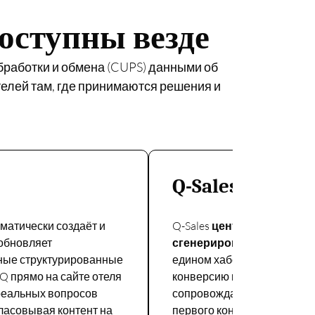
оступны везде
обработки и обмена (CUPS) данными об
телей там, где принимаются решения и
Q-Sales
матически создаёт и
Q-Sales
централизует все
обновляет
сгенерированные Velma
, 
ные структурированные
едином хабе и отслеживает
Q прямо на сайте отеля
конверсию в бронирования
реальных вопросов
сопровождает каждый лид 
гласовывая контент на
первого контакта до