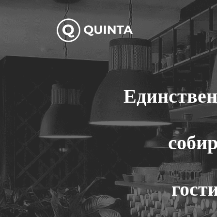
Единствен
собир
гост