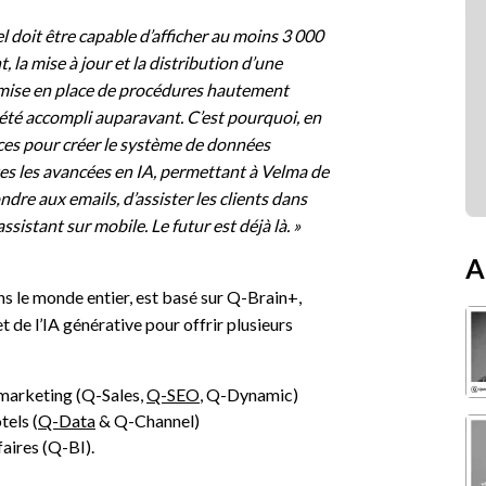
l doit être capable d’afficher au moins 3 000
, la mise à jour et la distribution d’une
a mise en place de procédures hautement
 été accompli auparavant. C’est pourquoi, en
rces pour créer le système de données
tes les avancées en IA, permettant à Velma de
re aux emails, d’assister les clients dans
istant sur mobile. Le futur est déjà là. »
A
s le monde entier, est basé sur Q-Brain+,
t de l’IA générative pour offrir plusieurs
 marketing (Q-Sales,
Q-SEO
, Q-Dynamic)
tels (
Q-Data
& Q-Channel)
faires (Q-BI).