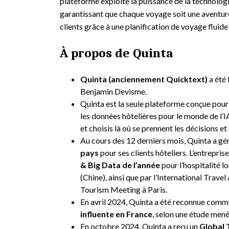
plateforme exploite la puissance de la technologi
garantissant que chaque voyage soit une aventure
clients grâce à une planification de voyage fluide 
À propos de Quinta
Quinta (anciennement Quicktext)
a été 
Benjamin Devisme.
Quinta est la seule plateforme conçue pour c
les données hôtelières pour le monde de l’IA
et choisis là où se prennent les décisions et
Au cours des 12 derniers mois, Quinta a gén
pays
pour ses clients hôteliers. L’entrepri
& Big Data de l’année
pour l’hospitalité 
(Chine), ainsi que par l’International Travel
Tourism Meeting à Paris.
En avril 2024, Quinta a été reconnue comm
influente en France
, selon une étude men
En octobre 2024, Quinta a reçu un
Global 