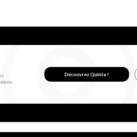
Découvrez Quinta !
es
vations,