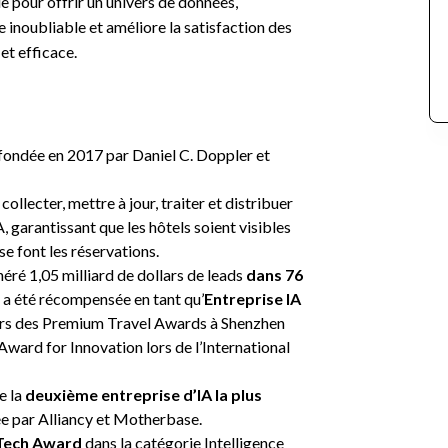
e pour offrir un univers de données,
 inoubliable et améliore la satisfaction des
et efficace.
fondée en 2017 par Daniel C. Doppler et
ollecter, mettre à jour, traiter et distribuer
, garantissant que les hôtels soient visibles
 se font les réservations.
éré 1,05 milliard de dollars de leads
dans 76
se a été récompensée en tant qu’
Entreprise IA
lors des Premium Travel Awards à Shenzhen
 Award for Innovation lors de l’International
e la
deuxième entreprise d’IA la plus
ée par Alliancy et Motherbase.
Tech Award
dans la catégorie Intelligence