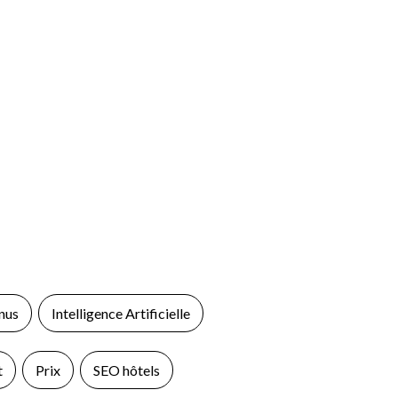
nus
Intelligence Artificielle
t
Prix
SEO hôtels